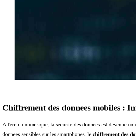
Chiffrement des donnees mobiles : I
A l'ere du numerique, la securite des donnees est devenue un enj
donnees sensibles sur les smartphones, le
chiffrement des do